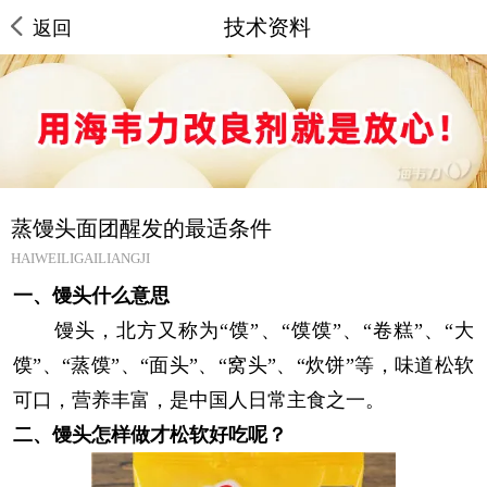
技术资料
返回
蒸馒头面团醒发的最适条件
HAIWEILIGAILIANGJI
一、馒头什么意思
馒头，北方又称为“馍”、“馍馍”、“卷糕”、“大
馍”、“蒸馍”、“面头”、“窝头”、“炊饼”等，味道松软
可口，营养丰富，是中国人日常主食之一。
二、馒头怎样做才松软好吃呢？