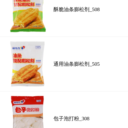
酥脆油条膨松剂_508
通用油条膨松剂_505
包子泡打粉_308